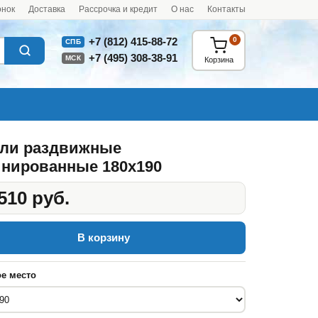
онок
Доставка
Рассрочка и кредит
О нас
Контакты
0
+7 (812) 415-88-72
СПБ
+7 (495) 308-38-91
МСК
Корзина
ли раздвижные
нированные 180x190
510 руб.
В корзину
е место