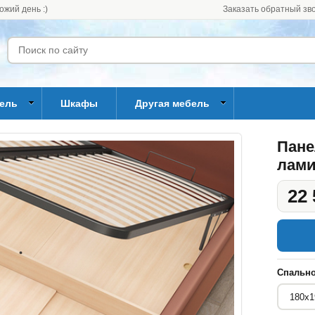
ожий день :)
Заказать обратный зв
бель
Шкафы
Другая мебель
Пане
лами
22 
Спально