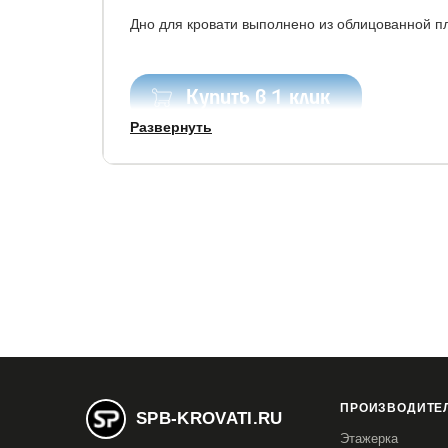
Дно для кровати выполнено из облицованной 
Купить в 1 клик
Развернуть
Все модификации:
80x190
80x200
90x190
90x200
120x1
160x200
180x190
180x200
200x200
2
ПРОИЗВОДИТЕЛ
SPB-KROVATI.RU
Этажерка