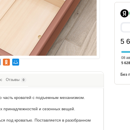
5 
08 ав
5 628
Без 
ос
Отзывы
0
ю часть кроватей c подъемным механизмом.
ых принадлежностей и сезонных вещей.
ься под кроватью. Поставляется в разобранном