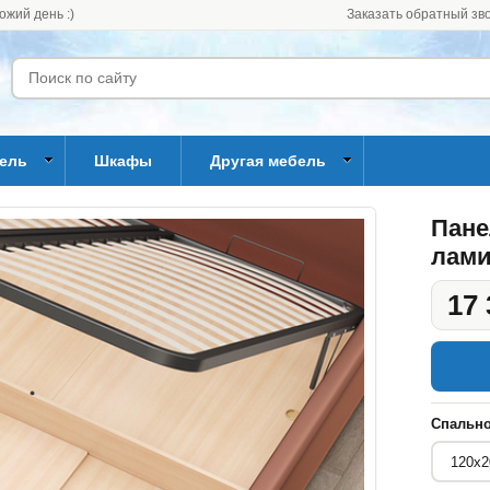
ожий день :)
Заказать обратный зв
бель
Шкафы
Другая мебель
Пане
лами
17 
Спально