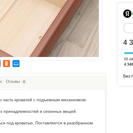
4 
06 ав
4 340
Без 
ос
Отзывы
0
ю часть кроватей c подъемным механизмом.
ых принадлежностей и сезонных вещей.
ься под кроватью. Поставляется в разобранном