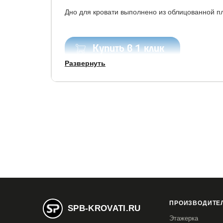
Дно для кровати выполнено из облицованной 
Купить в 1 клик
Развернуть
Все модификации:
80x190
80x200
90x190
90x200
120x1
160x200
180x190
180x200
200x200
2
ПРОИЗВОДИТЕЛ
SPB-KROVATI.RU
Этажерка