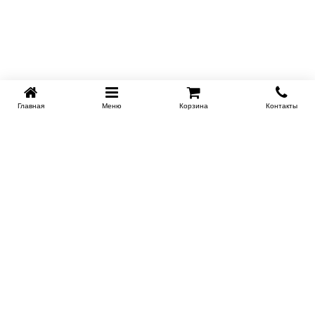
Главная
Меню
Корзина
Контакты
SPB-KROVATI.RU
+7 (812) 415-88-72
СПБ
+7 (495) 308-38-91
МСК
Работаем с 9:00 до 22:00 каждый Божий день :)
Заказать обратный звонок