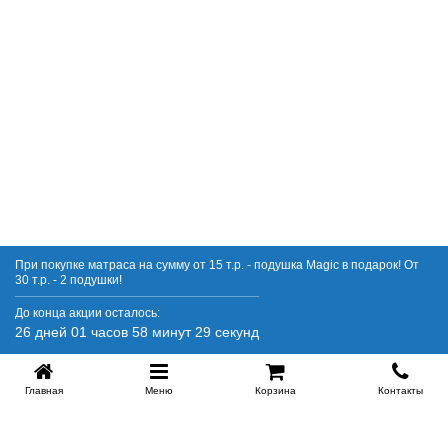
Купить в 1 клик
При покупке матраса на сумму от 15 т.р. - подушка Magic в подарок! От
30 т.р. - 2 подушки!
До конца акции осталось:
26 дней 01 часов 58 минут 29 секунд
Главная
Меню
Корзина
Контакты