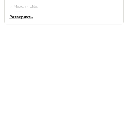
Чехол - Elite;
ППУ;
Развернуть
Прокладочный материал - Термовойлок;
Пружинный блок - TFK:
Прокладочный материал - Термовойлок:
Латексированная кокосовая койра:
ППУ;
Чехол - Elite
Допустима разница в весе между спящими до 25 кг.
Допустимая нагрузка (вес спящего) на одно спальное
место до 120 кг.
Гарантия:
1,5 года