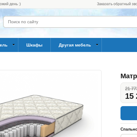
ожий день :)
Заказать обратный зв
бель
Шкафы
Другая мебель
Матр
21 77
15 
Спально