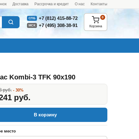
онок
Доставка
Рассрочка и кредит
О нас
Контакты
0
+7 (812) 415-88-72
СПБ
+7 (495) 308-38-91
МСК
Корзина
ас Kombi-3 TFK 90x190
3 руб.
- 30%
241 руб.
В корзину
е место