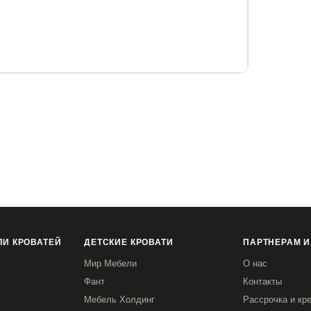
 кг.
льное место до 120 кг.
И КРОВАТЕЙ
ДЕТСКИЕ КРОВАТИ
ПАРТНЕРАМ И
Мир Мебели
О нас
Фант
Контакты
Мебель Холдинг
Рассрочка и кр