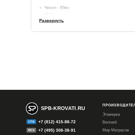
Чехол - Elite;
ППУ;
Развернуть
Прокладочный материал - Термовойлок;
Пружинный блок - TFK:
Прокладочный материал - Термовойлок:
Латексированная кокосовая койра:
ППУ;
Чехол - Elite
Допустима разница в весе между спящими до 25
Допустимая нагрузка (вес спящего) на одно спа
Гарантия:
1,5 года
ПРОИЗВОДИТЕЛ
SPB-KROVATI.RU
Этажерка
+7 (812) 415-88-72
СПБ
Bennarti
+7 (495) 308-38-91
Мир Матрасов
МСК