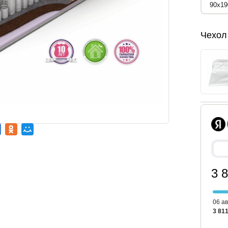
Чехол
3 
06 ав
3 811