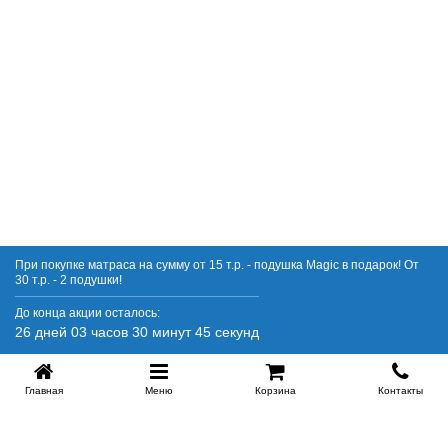
Купить в 1 клик
При покупке матраса на сумму от 15 т.р. - подушка Magic в подарок! От
30 т.р. - 2 подушки!
До конца акции осталось:
26 дней 03 часов 30 минут 45 секунд
Главная
Меню
Корзина
Контакты