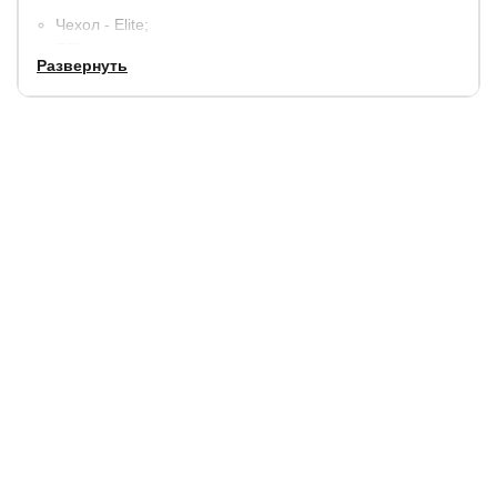
Чехол - Elite;
ППУ;
Развернуть
Прокладочный материал - Термовойлок;
Пружинный блок - TFK:
Прокладочный материал - Термовойлок:
Латексированная кокосовая койра:
ППУ;
Чехол - Elite
Допустима разница в весе между спящими до 25 кг.
Допустимая нагрузка (вес спящего) на одно спальное
место до 120 кг.
Гарантия:
1,5 года