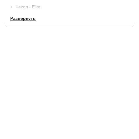
Чехол - Elite;
ППУ;
Развернуть
Прокладочный материал - Термовойлок;
Пружинный блок - TFK:
Прокладочный материал - Термовойлок:
Латексированная кокосовая койра:
ППУ;
Чехол - Elite
Допустима разница в весе между спящими до 25 кг.
Допустимая нагрузка (вес спящего) на одно спальное
место до 120 кг.
Гарантия:
1,5 года