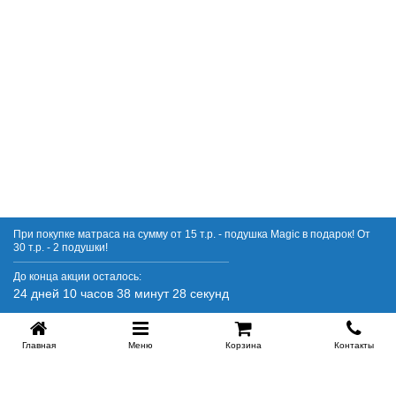
Купить в 1 клик
При покупке матраса на сумму от 15 т.р. - подушка Magic в подарок! От
30 т.р. - 2 подушки!
До конца акции осталось:
24 дней 10 часов 38 минут 27 секунд
Главная
Меню
Корзина
Контакты