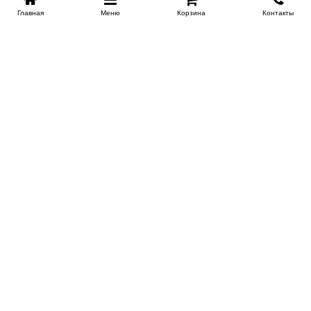
Главная
Меню
Корзина
Контакты
SPB-KROVATI.RU
+7 (812) 415-88-72
СПБ
+7 (495) 308-38-91
МСК
Работаем с 9:00 до 22:00 каждый Божий день :)
Заказать обратный звонок
ПРОИЗВОДИТЕЛИ КРОВАТЕЙ
Этажерка
Bennarti
Мир Матрасов
Орматек