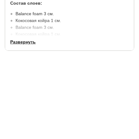
Состав слоев:
​Balance foam 3 см.
Кокосовая койра 1 см.
Balance foam 3 см.
Кокосовая койра 1 см.
Balance foam 3 см.
Развернуть
Кокосовая койра 1 см.
Balance foam 3 см.
Кокосовая койра 1 см.
Несъемный чехол: трикотаж - 100% полиэстер (180 г/
м2), стежка - синтепон (100 г/м2).
Высота матраса: 18 см.
Максимальная нагрузка на 1 спальное место 150 кг.
Гарантия:
2 года.