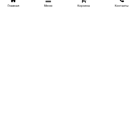
Главная
Меню
Корзина
Контакты
SPB-KROVATI.RU
+7 (812) 415-88-72
СПБ
+7 (495) 308-38-91
МСК
Работаем с 9:00 до 22:00 каждый Божий день :)
Заказать обратный звонок
ПРОИЗВОДИТЕЛИ КРОВАТЕЙ
Этажерка
Bennarti
Мир Матрасов
Орматек