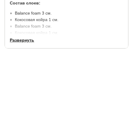
Состав слоев:
​Balance foam 3 см.
Кокосовая койра 1 см.
Balance foam 3 см.
Кокосовая койра 1 см.
Balance foam 3 см.
Развернуть
Кокосовая койра 1 см.
Balance foam 3 см.
Кокосовая койра 1 см.
Несъемный чехол: трикотаж - 100% полиэстер (180 г/
м2), стежка - синтепон (100 г/м2).
Высота матраса: 18 см.
Максимальная нагрузка на 1 спальное место 150 кг.
Гарантия:
2 года.