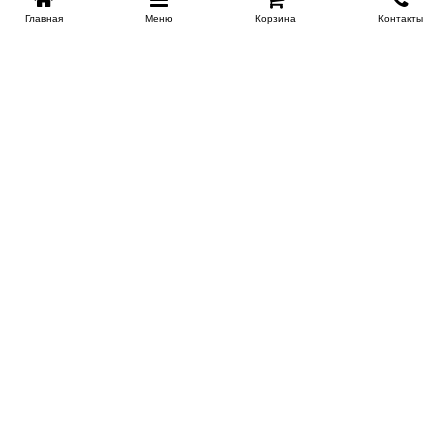
Главная
Меню
Корзина
Контакты
SPB-KROVATI.RU
+7 (812) 415-88-72
СПБ
+7 (495) 308-38-91
МСК
Работаем с 9:00 до 22:00 каждый Божий день :)
Заказать обратный звонок
ПРОИЗВОДИТЕЛИ КРОВАТЕЙ
Этажерка
Bennarti
Мир Матрасов
Орматек