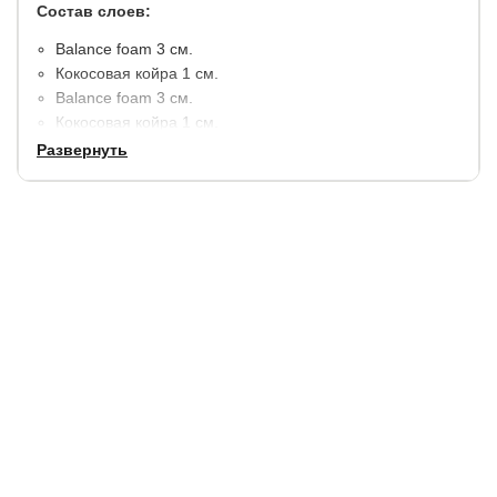
Состав слоев:
​Balance foam 3 см.
Кокосовая койра 1 см.
Balance foam 3 см.
Кокосовая койра 1 см.
Balance foam 3 см.
Развернуть
Кокосовая койра 1 см.
Balance foam 3 см.
Кокосовая койра 1 см.
Несъемный чехол: трикотаж - 100% полиэстер (180 г/
м2), стежка - синтепон (100 г/м2).
Высота матраса: 18 см.
Максимальная нагрузка на 1 спальное место 150 кг.
Гарантия:
2 года.