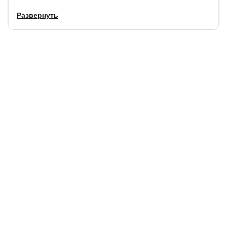
Развернуть
Нельзя использовать с матрасами Verda.
Основание не может использоваться отдельно от
кровати.
Купить в 1 клик