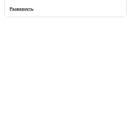
Развернуть
Нельзя использовать с матрасами Verda.
Основание не может использоваться отдельно от
кровати.
Купить в 1 клик