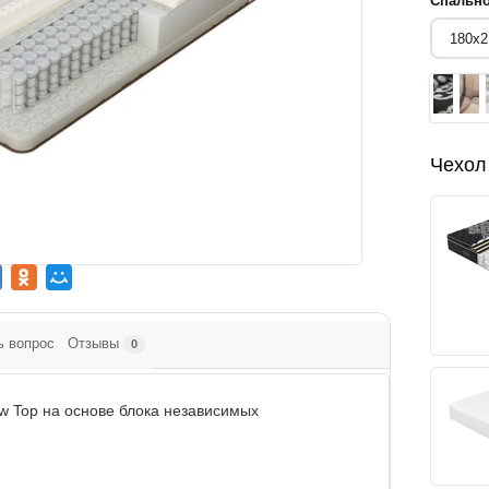
Спально
Чехол
ь вопрос
Отзывы
0
ow Top на основе блока независимых