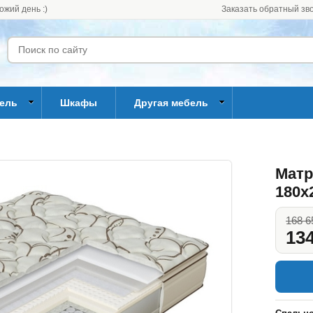
ожий день :)
Заказать обратный зв
бель
Шкафы
Другая мебель
Матр
180x
168 6
134