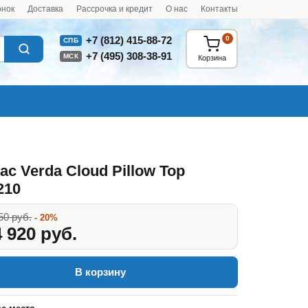
онок
Доставка
Рассрочка и кредит
О нас
Контакты
0
+7 (812) 415-88-72
СПБ
+7 (495) 308-38-91
МСК
Корзина
ас Verda Cloud Pillow Top
210
50 руб.
- 20%
 920 руб.
В корзину