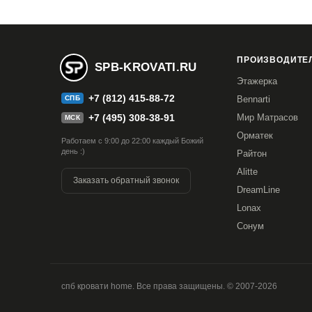
ПРОИЗВОДИТЕЛ
SPB-KROVATI.RU
Этажерка
+7 (812) 415-88-72
СПБ
Bennarti
+7 (495) 308-38-91
Мир Матрасов
МСК
Орматек
Работаем с 9:00 до 22:00 каждый Божий
день :)
Райтон
Alitte
Заказать обратный звонок
DreamLine
Lonax
Сонум
спб кровати home. Все права защищены. © 2007-2026