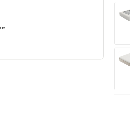
кг.
uch, искусственный пенный материал Supportive
 High-resilience foam.
 специальным антискользящим покрытием и
ериала Micro 400. Выполнен из трикотажной
ла.
ии с любым из оснований Verda и наматрасником