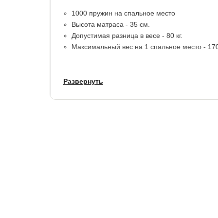
1000 пружин на спальное место
Высота матраса - 35 см.
Допустимая разница в весе - 80 кг.
Максимальный вес на 1 спальное место - 170 
Материалы:
пена с эффектом памяти Senso To
Развернуть
foam, латекс, высокоэластичная адаптивная пена
В стандартную комплектацию входит чехол со
двойным наполнением из гипоаллергенного мат
ткани.
Матрас доступен в 4 вариантах исполнения чех
Гарантия:
1,5 года. При покупке и эксплуатац
Verda c бортами – 30 лет.