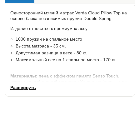
Односторонний мягкий матрас Verda Cloud Pillow Top на
основе блока независимых пружин Double Spring.
Изделие относится к премиум-классу.
1000 пружин на спальное место
Высота матраса - 35 см.
Допустимая разница в весе - 80 кг.
Максимальный вес на 1 спальное место - 170 кг.
Материалы:
пена с эффектом памяти Senso Touch,
искусственный пенный материал Supportive foam, латекс,
высокоэластичная адаптивная пена High-resilience foam.
Развернуть
В стандартную комплектацию входит чехол со
специальным антискользящим покрытием и двойным
наполнением из гипоаллергенного материала Micro 400.
Выполнен из трикотажной ткани.
Матрас доступен в 4 вариантах исполнения чехла.