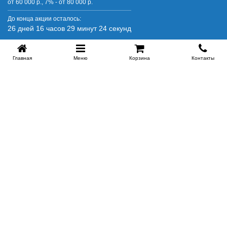
от 60 000 р., 7% - от 80 000 р.
До конца акции осталось:
26 дней 16 часов 29 минут 24 секунд
Главная
Меню
Корзина
Контакты
SPB-KROVATI.RU
+7 (812) 415-88-72
СПБ
+7 (495) 308-38-91
МСК
Работаем с 9:00 до 22:00 каждый Божий день :)
Заказать обратный звонок
ПРОИЗВОДИТЕЛИ КРОВАТЕЙ