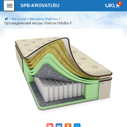
0
SPB-KROVATI.RU
/
Матрасы
/
Матрасы Райтон
/
Ортопедический матрас Райтон OrtoBio F