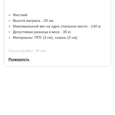
Жесткий.
Высота матраса - 28 см.
Максимальный вес на одно спальное место - 140 кг.
Допустимая разница в весе - 30 кг.
Материалы: ППУ (3 см), сизаль (3 см).
Срок службы: 10 лет.
Гарантия:
1,5 года (15 лет при условии покупки
Развернуть
наматрасника)