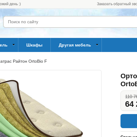
ожий день :)
Заказать обратный зв
бель
Шкафы
Другая мебель
атрас Райтон OrtoBio F
Орто
Orto
110 7
64 