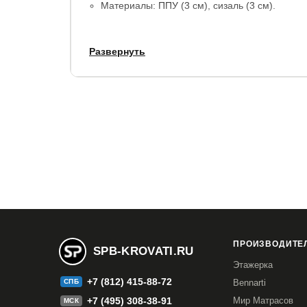
Материалы: ППУ (3 см), сизаль (3 см).
Срок службы: 10 лет.
Развернуть
Гарантия:
1,5 года (15 лет при условии покупк
ПРОИЗВОДИТЕЛ
SPB-KROVATI.RU
Этажерка
+7 (812) 415-88-72
СПБ
Bennarti
+7 (495) 308-38-91
Мир Матрасов
МСК