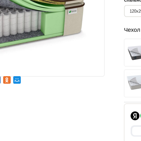
Спально
Чехол