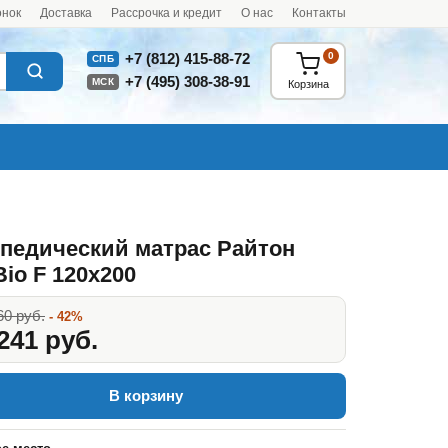
онок
Доставка
Рассрочка и кредит
О нас
Контакты
0
+7 (812) 415-88-72
СПБ
+7 (495) 308-38-91
МСК
Корзина
педический матрас Райтон
Bio F 120x200
60 руб.
- 42%
241 руб.
В корзину