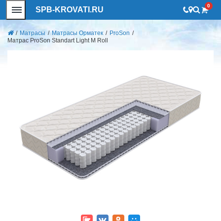
0
SPB-KROVATI.RU
/
Матрасы
/
Матрасы Орматек
/
ProSon
/
Матрас ProSon Standart Light M Roll