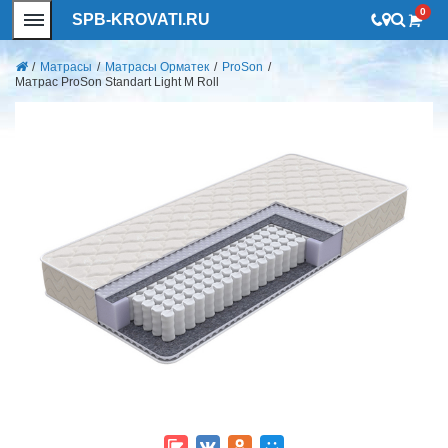
0
SPB-KROVATI.RU
/
Матрасы
/
Матрасы Орматек
/
ProSon
/
Матрас ProSon Standart Light M Roll