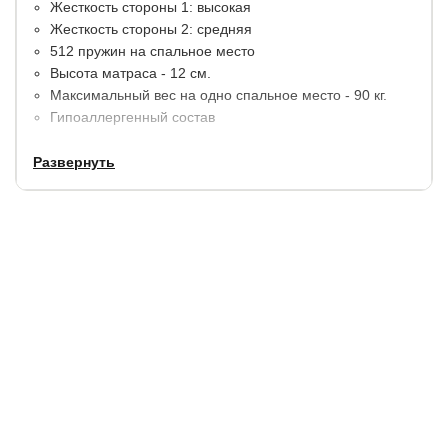
Жесткость стороны 1: высокая
Жесткость стороны 2: средняя
512 пружин на спальное место
Высота матраса - 12 см.
Максимальный вес на одно спальное место - 90 кг.
Гипоаллергенный состав
Развернуть
Идеально подойдет для детских и подрастковых
кроватей.
Срок службы:
10 лет.
Гарантия:
1.5 года.