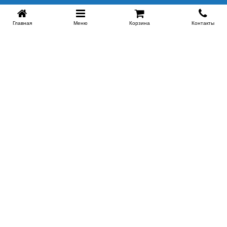
Главная
Меню
Корзина
Контакты
SPB-KROVATI.RU
+7 (812) 415-88-72
СПБ
+7 (495) 308-38-91
МСК
Работаем с 9:00 до 22:00 каждый Божий день :)
Заказать обратный звонок
ПРОИЗВОДИТЕЛИ КРОВАТЕЙ
Этажерка
Bennarti
Мир Матрасов