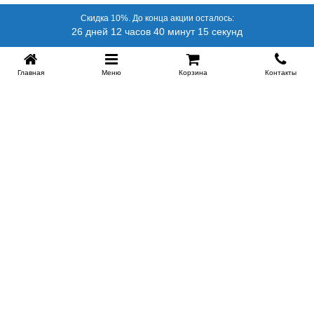
Скидка 10%. До конца акции осталось:
26 дней 12 часов 40 минут 15 секунд
Главная
Меню
Корзина
Контакты
SPB-KROVATI.RU
+7 (812) 415-88-72
СПБ
+7 (495) 308-38-91
МСК
Работаем с 9:00 до 22:00 каждый Божий день :)
Заказать обратный звонок
ПРОИЗВОДИТЕЛИ КРОВАТЕЙ
Этажерка