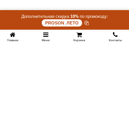
Дополнительная скидка
10%
по промокоду:
Скидка 15%. До конца акции осталось:
PROSON_ЛЕТО
24 дней 13 часов 59 минут 04 секунд
Главная
Меню
Корзина
Контакты
SPB-KROVATI.RU
+7 (812) 415-88-72
СПБ
+7 (495) 308-38-91
МСК
Работаем с 9:00 до 22:00 каждый Божий день :)
Заказать обратный звонок