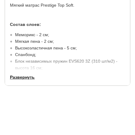
Мягкий матрас Prestige Top Soft.
Состав слоев:
Меморикс - 2 см;
Мягкая пена - 2 см;
Высокоэластичная пена - 5 см;
Спанбонд;
Блок независимых пружин EVS620 3Z (310 шт/м2) -
высота 16 см;
Спанбонд;
Развернуть
Пена повышенной плотности - 2 см;
Усиление по периметру из пенополиуретана.
Несъемный чехол: белоснежный трикотаж,
простеганый на двойном слое высокообъемного
волокна плотностью 400 гр/м2, Бурлет выполнен из
микровелюровой ткани насыщенного стального цвета,
украшенный 4 вертикальными ручками в тон.
Высота матраса - 33 см.
Максимальный вес на одно спальное место - 165 кг.