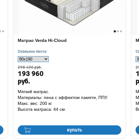
Матрас Verda Hi-Cloud
М
Спальное место:
С
298 400 руб.
2
193 960
руб.
р
Мягкий матрас.
М
Материалы: пена с эффектом памяти, ППУ.
М
Макс. вес: 200 кг.
М
Высота матраса: 44 см.
В
купить