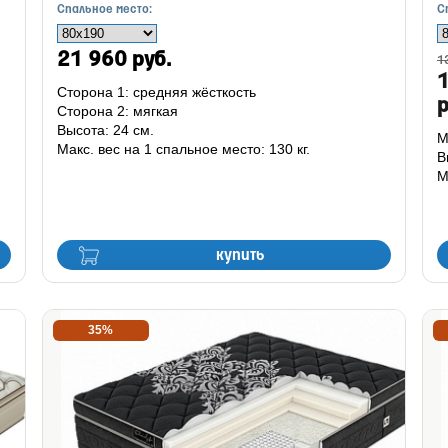
Спальное место:
С
21 960 руб.
1
Сторона 1: средняя жёсткость
р
Сторона 2: мягкая
Высота: 24 см.
М
Макс. вес на 1 спальное место: 130 кг.
В
М
купить
35%