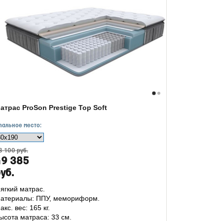
атрас ProSon Prestige Top Soft
пальное место:
8 100 руб.
49 385
уб.
ягкий матрас.
атериалы: ППУ, мемориформ.
акс. вес: 165 кг.
ысота матраса: 33 см.