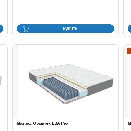
купить
Матрас Орматек ЕВА Pro
М