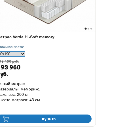
атрас Verda Hi-Soft memory
пальное место:
98 400 руб.
193 960
уб.
ягкий матрас.
атериалы: меморикс.
акс. вес: 200 кг.
ысота матраса: 43 см.
купить