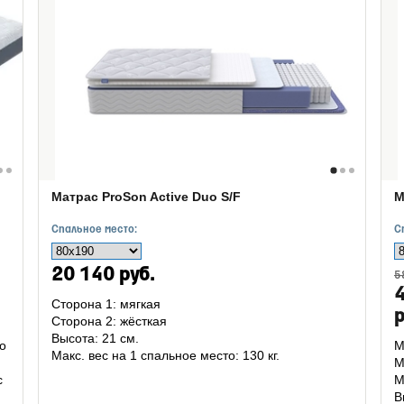
Матрас ProSon Active Duo S/F
М
Спальное место:
С
20 140 руб.
5
Сторона 1: мягкая
р
Сторона 2: жёсткая
Высота: 21 см.
о
М
Макс. вес на 1 спальное место: 130 кг.
М
с
М
В