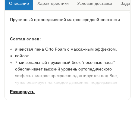
Описание
Характеристики
Условия доставки
Задать
Пружинный ортопедический матрас средней жесткости.
Состав слоев:
ячеистая пена Orto Foam с массажным эффектом.
войлок
7-ми зональный пружинный блок “песочные часы”
обеспечивает высокий уровень ортопедического
эффекта: матрас прекрасно адаптируется под Вас,
чутко реагирует на каждое движение, поддерживая
позвоночник в правильном положени.
Развернуть
войлок
ячеистая пена Orto Foam с массажным эффектом.
несъемный чехол с опцией “зима-лето” формирует
приятный микроклимат для сна в любое время года.
ткань NaNotex имеет водоотталкивающиt свойства,
обеспечит дополнительную защиту матраса от