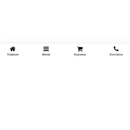
Главная
Меню
Корзина
Контакты
SPB-KROVATI.RU
+7 (812) 415-88-72
СПБ
+7 (495) 308-38-91
МСК
Работаем с 9:00 до 22:00 каждый Божий день :)
Заказать обратный звонок