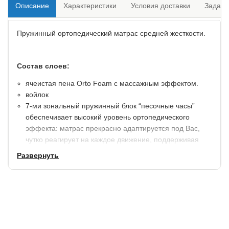
Описание
Характеристики
Условия доставки
Задать
Пружинный ортопедический матрас средней жесткости.
Состав слоев:
ячеистая пена Orto Foam с массажным эффектом.
войлок
7-ми зональный пружинный блок “песочные часы”
обеспечивает высокий уровень ортопедического
эффекта: матрас прекрасно адаптируется под Вас,
чутко реагирует на каждое движение, поддерживая
позвоночник в правильном положени.
Развернуть
войлок
ячеистая пена Orto Foam с массажным эффектом.
несъемный чехол с опцией “зима-лето” формирует
приятный микроклимат для сна в любое время года.
ткань NaNotex имеет водоотталкивающиt свойства,
обеспечит дополнительную защиту матраса от