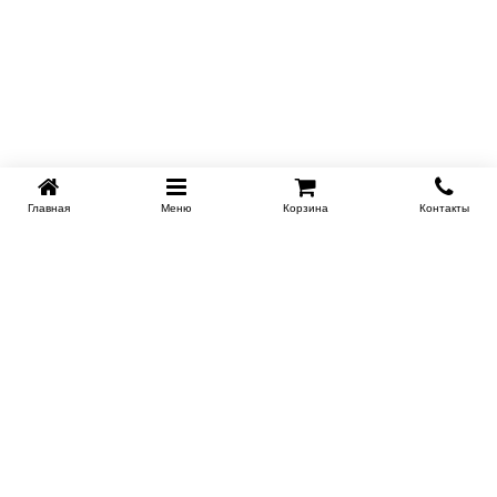
Главная
Меню
Корзина
Контакты
SPB-KROVATI.RU
+7 (812) 415-88-72
СПБ
+7 (495) 308-38-91
МСК
Работаем с 9:00 до 22:00 каждый Божий день :)
Заказать обратный звонок