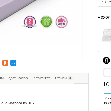
Чехол
тии
Задать вопрос
Сертификаты
Отзывы
0
10
x.
06 ав
цене матраса из ППУ!
10 05