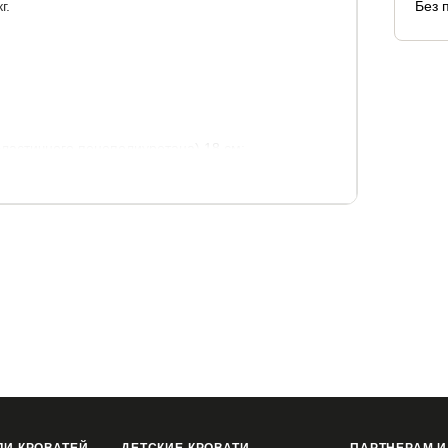
г.
Без 
эластичного пенополиуретана) 18 см;
остав: хлопок 40%, полиэстер 60%). Простеган на
пактный рулон, за счет чего удобен для
распаковки.