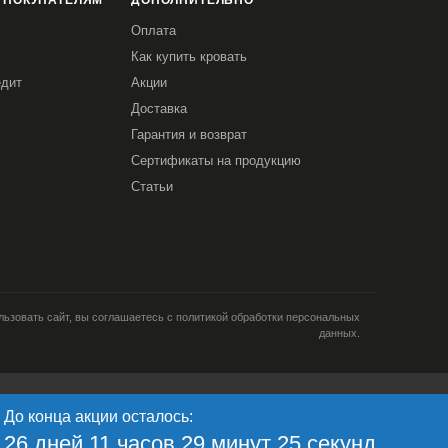
 ПОКУПАТЕЛЯМ
ДОПОЛНИТЕЛЬНО
Оплата
Как купить кровать
едит
Акции
Доставка
Гарантия и возврат
Сертификаты на продукцию
Статьи
ьзовать сайт, вы соглашаетесь с политикой обработки персональных
данных.
и; тип и версия ОС; тип и
До конца акции осталось:
кламе; язык ОС и
Я согласен
ретаргетинга и
26 дней 11 часов 29 минут 24 секунд