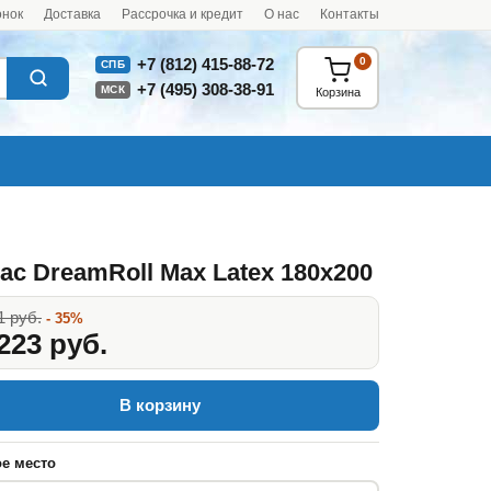
онок
Доставка
Рассрочка и кредит
О нас
Контакты
0
+7 (812) 415-88-72
СПБ
+7 (495) 308-38-91
МСК
Корзина
ас DreamRoll Max Latex 180x200
1 руб.
- 35%
223 руб.
В корзину
е место