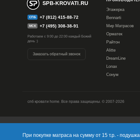
ПРОИЗВОДИТЕЛ
SPB-KROVATI.RU
Этажерка
+7 (812) 415-88-72
СПБ
Bennarti
+7 (495) 308-38-91
Мир Матрасов
МСК
Орматек
Работаем с 9:00 до 22:00 каждый Божий
день :)
Райтон
Alitte
Заказать обратный звонок
DreamLine
Lonax
Сонум
спб кровати home. Все права защищены. © 2007-2026
Продолжая использовать наш сайт, вы даете согласие на об
версия Браузера; тип устройства и разрешение его экрана; 
При покупке матраса на сумму от 15 т.р. - подушка 
Браузера; какие страницы открывает и на какие кнопки наж