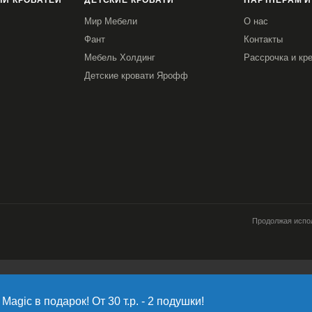
И КРОВАТЕЙ
ДЕТСКИЕ КРОВАТИ
ПАРТНЕРАМ И
Мир Мебели
О нас
Фант
Контакты
Мебель Холдинг
Рассрочка и кр
Детские кровати Ярофф
Продолжая испол
работку файлов cookie, пользовательских данных (сведения о местоположени
источник откуда пришел на сайт пользователь; с какого сайта или по какой ре
Magic в подарок! От 30 т.р. - 2 подушки!
имает пользователь; ip-адрес) в целях функционирования сайта, проведения 