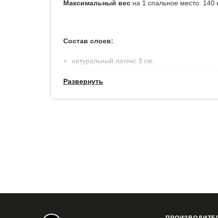
Максимальный вес
на 1 спальное место: 140 к
Состав слоев:
натуральный латекс 3 см;
моноблок из искусственного латекса (высоко
Развернуть
чехол: Lux, ткань из хлопкового жаккарда (с
холлконе 200 гр./м2.
высота 22 см.
Матрас в вакуумной упаковке, скрученный в ком
транспортировки.
Готов к использованию через 8-10 часов после 
Гарантия:
2 года.