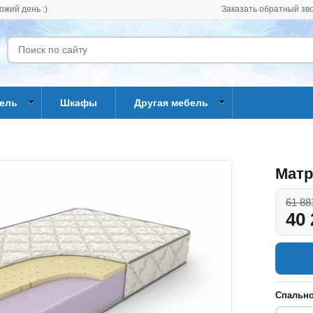
ожий день :)
Заказать обратный зв
бель
Шкафы
Другая мебель
Матр
61 88
40 
Спально