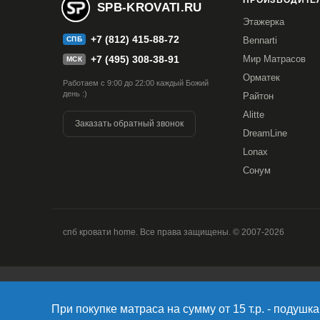
ПРОИЗВОДИТЕЛ
SPB-KROVATI.RU
Этажерка
+7 (812) 415-88-72
СПБ
Bennarti
+7 (495) 308-38-91
Мир Матрасов
МСК
Орматек
Работаем с 9:00 до 22:00 каждый Божий
день :)
Райтон
Alitte
Заказать обратный звонок
DreamLine
Lonax
Сонум
спб кровати home. Все права защищены. © 2007-2026
Продолжая использовать наш сайт, вы даете согласие на об
версия Браузера; тип устройства и разрешение его экрана; 
При покупке матраса на сумму от 15 т.р. - подушка 
Браузера; какие страницы открывает и на какие кнопки наж