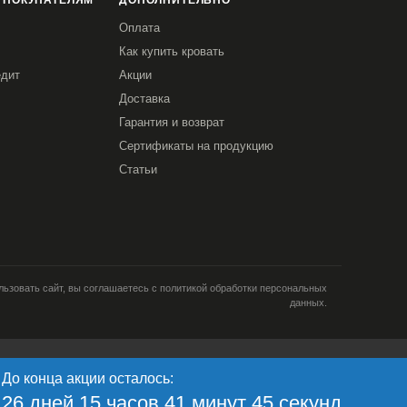
 ПОКУПАТЕЛЯМ
ДОПОЛНИТЕЛЬНО
Оплата
Как купить кровать
едит
Акции
Доставка
Гарантия и возврат
Сертификаты на продукцию
Статьи
ьзовать сайт, вы соглашаетесь с политикой обработки персональных
данных.
и; тип и версия ОС; тип и
До конца акции осталось:
кламе; язык ОС и
Я согласен
ретаргетинга и
26 дней 15 часов 41 минут 45 секунд