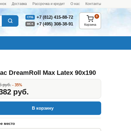
онок
Доставка
Рассрочка и кредит
О нас
Контакты
0
+7 (812) 415-88-72
СПБ
+7 (495) 308-38-91
МСК
Корзина
ас DreamRoll Max Latex 90x190
6 руб.
- 35%
382 руб.
В корзину
е место