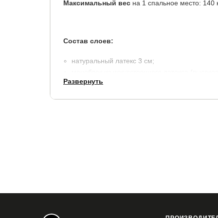
Максимальный вес
на 1 спальное место: 140 к
Состав слоев:
натуральный латекс 3 см;
моноблок из искусственного латекса (высоко
Развернуть
чехол: Lux, ткань из хлопкового жаккарда (с
холлконе 200 гр./м2.
высота 22 см.
Матрас в вакуумной упаковке, скрученный в ком
транспортировки.
Готов к использованию через 8-10 часов после 
Гарантия:
2 года.