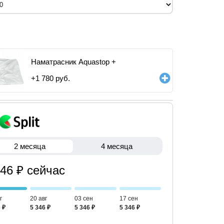
Наматрасник Aquastop +
+
1 780
руб.
2 месяца
4 месяца
346 ₽ сейчас
г
20 авг
03 сен
17 сен
 ₽
5 346 ₽
5 346 ₽
5 346 ₽