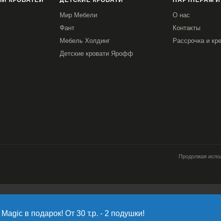
И КРОВАТЕЙ
ДЕТСКИЕ КРОВАТИ
ПАРТНЕРАМ И
Мир Мебели
О нас
Фант
Контакты
Мебель Холдинг
Рассрочка и кр
Детские кровати Ярофф
Продолжая испол
работку файлов cookie, пользовательских данных (сведения о местоположени
источник откуда пришел на сайт пользователь; с какого сайта или по какой ре
Magic в подарок! От 30 т.р. - 2 подушки!
имает пользователь; ip-адрес) в целях функционирования сайта, проведения 