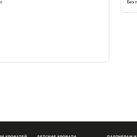
г.
Без 
эластичного пенополиуретана) 18 см;
остав: хлопок 40%, полиэстер 60%). Простеган на
пактный рулон, за счет чего удобен для
распаковки.