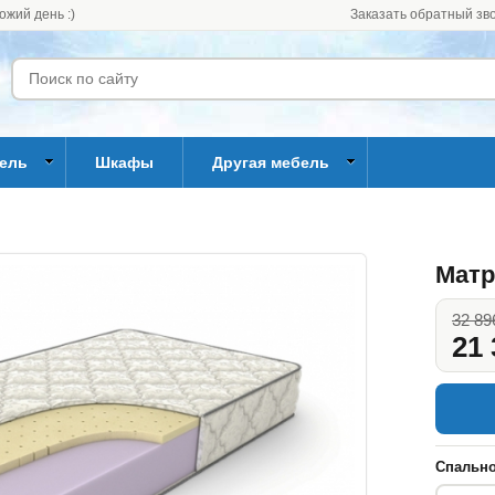
ожий день :)
Заказать обратный зв
бель
Шкафы
Другая мебель
Матр
32 89
21 
Спально