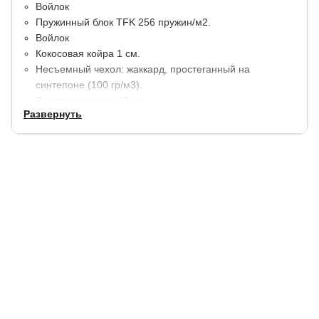
Войлок
Пружинный блок TFK 256 пружин/м2.
Войлок
Кокосовая койра 1 см.
Несъемный чехол: жаккард, простеганный на
синтепоне (100 гр/м3).
Высота матраса: 17 см.
Развернуть
Максимальная нагрузка на 1 спальное место 110 кг.
Сторона 1: средняя жёсткость
Сторона 2: умеренно-жесткая
Гарантия:
6 месяцев.
Купить в 1 клик