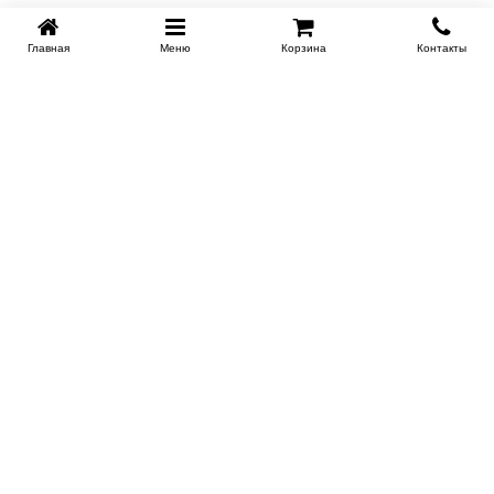
Главная
Меню
Корзина
Контакты
SPB-KROVATI.RU
+7 (812) 415-88-72
СПБ
+7 (495) 308-38-91
МСК
Работаем с 9:00 до 22:00 каждый Божий день :)
Заказать обратный звонок
ПРОИЗВОДИТЕЛИ КРОВАТЕЙ
Этажерка
Bennarti
Мир Матрасов