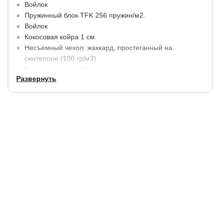
Войлок
Пружинный блок TFK 256 пружин/м2.
Войлок
Кокосовая койра 1 см.
Несъемный чехол: жаккард, простеганный на
синтепоне (100 гр/м3).
Высота матраса: 17 см.
Развернуть
Максимальная нагрузка на 1 спальное место 110 кг.
Сторона 1: средняя жёсткость
Сторона 2: умеренно-жесткая
Гарантия:
6 месяцев.
Купить в 1 клик