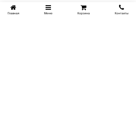
Главная
Меню
Корзина
Контакты
SPB-KROVATI.RU
+7 (812) 415-88-72
СПБ
+7 (495) 308-38-91
МСК
Работаем с 9:00 до 22:00 каждый Божий день :)
Заказать обратный звонок
ПРОИЗВОДИТЕЛИ КРОВАТЕЙ
Этажерка
Bennarti
Мир Матрасов