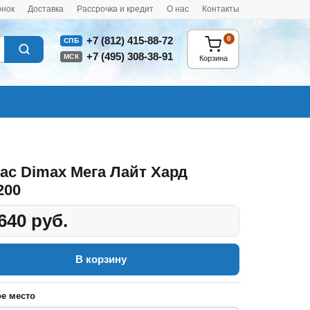
онок
Доставка
Рассрочка и кредит
О нас
Контакты
0
+7 (812) 415-88-72
СПБ
+7 (495) 308-38-91
МСК
Корзина
ас Dimax Мега Лайт Хард
200
640 руб.
В корзину
е место