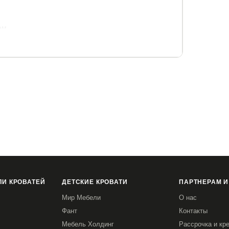
ем.
150 кг.
рем сторонам), так и несъемным. Указывайте
И КРОВАТЕЙ
ДЕТСКИЕ КРОВАТИ
ПАРТНЕРАМ И
Мир Мебели
О нас
Фант
Контакты
Мебель Холдинг
Рассрочка и кр