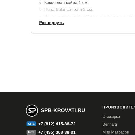
Кокосовая койра 1 см.
Пена Balance foam 3 см.
Чехол: трикотаж AloeVera с комфортным сло
Развернуть
Высота матраса: 21 см.
Максимальная нагрузка на 1 спальное место 
Сторона 1: средняя жёсткость
Сторона 2: жесткая
Чехол может быть как съемным (с молнией по т
нужный вам вариант при заказе.
Гарантия:
6 месяцев.
ПРОИЗВОДИТЕЛ
SPB-KROVATI.RU
Этажерка
+7 (812) 415-88-72
СПБ
Bennarti
+7 (495) 308-38-91
Мир Матрасов
МСК