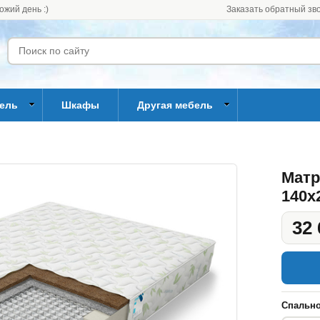
ожий день :)
Заказать обратный зв
бель
Шкафы
Другая мебель
Матр
140x
32 
Спально