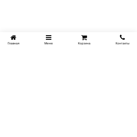
Главная
Меню
Корзина
Контакты
SPB-KROVATI.RU
+7 (812) 415-88-72
СПБ
+7 (495) 308-38-91
МСК
Работаем с 9:00 до 22:00 каждый Божий день :)
Заказать обратный звонок