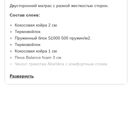
Двусторонний матрас с разной жесткостью сторон.
Состав слоев:
Кокосовая койра 2 см.
Термовойлок
Пружинный блок S1000 500 пружин/м2.
Термовойлок
Кокосовая койра 1 см.
Пена Balance foam 3 см.
Чехол: трикотаж AloeVera с комфортным слоем.
Высота матраса: 21 см.
Развернуть
Максимальная нагрузка на 1 спальное место 150 кг.
Сторона 1: средняя жёсткость
Сторона 2: жесткая
Чехол может быть как съемным (с молнией по трем
сторонам), так и несъемным. Указывайте нужный вам
вариант при заказе.