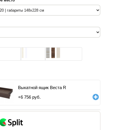
е место
Выкатной ящик Веста R
+
6 756
руб.