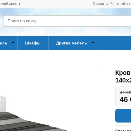
ожий день :)
Заказать обратный зв
бель
Шкафы
Другая мебель
Кров
140x
87 94
46 