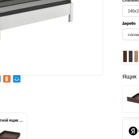
Спально
Дерево
Ящик
Выкатной ящик Веста...