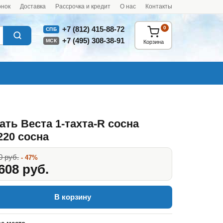
онок
Доставка
Рассрочка и кредит
О нас
Контакты
0
+7 (812) 415-88-72
СПБ
+7 (495) 308-38-91
МСК
Корзина
ать Веста 1-тахта-R сосна
220 сосна
0 руб.
- 47%
608 руб.
В корзину