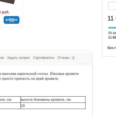
6 руб.
11
Добавить
08 ав
11 65
Без 
тии
Задать вопрос
Сертификаты
Отзывы
1
из массива карельской сосны. Изножье кровати
 просто присесть на край кровати.
ок, см.
высота боковины кровати, см.
29