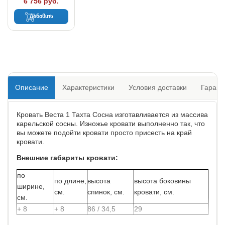
6 756 руб.
Добавить
Описание
Характеристики
Условия доставки
Гарант
Кровать Веста 1 Тахта Сосна изготавливается из массива
карельской сосны. Изножье кровати выполненно так, что
вы можете подойти кровати просто присесть на край
кровати.
Внешние габариты кровати:
по
по длине,
высота
высота боковины
ширине,
см.
спинок, см.
кровати, см.
см.
+ 8
+ 8
86 / 34,5
29