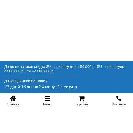
Дополнительная скидка 3% - при покупке от 50 000 р., 5% - при покупке
от 60 000 р., 7% - от 80 000 р.
До конца акции осталось:
23 дней 16 часов 24 минут 12 секунд
Купить в 1 клик
Главная
Меню
Корзина
Контакты
Схемы сборки
Схема сборки кровати