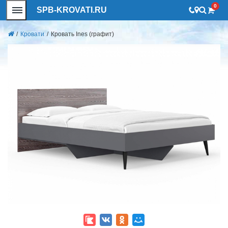
0
SPB-KROVATI.RU
/
Кровати
/
Кровать Ines (графит)