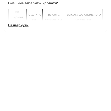
Внешние габариты кровати:
по
по длине,
высота
высота до спального
ширине,
см.
спинок, см.
места, см.
см.
Развернуть
+ 3
+ 5
85
25
Гарантия:
1,5 года.
Срок службы
: 10 лет.
Частые вопросы о недорогой кровати из ЛДСП в
скандинавском стиле
Почему кровати из ЛДСП считаются практичным
выбором?
Материал ЛДСП сочетает прочность и экономичность. Он
устойчив к влаге, не выгорает и легко очищается. Такая
кровать отлично подходит для современных интерьеров, где
важны простота, функциональность и доступная цена.