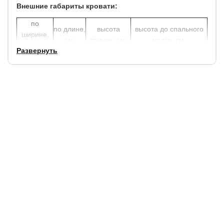
Внешние габариты кровати:
по
по длине,
высота
высота до спального
ширине,
см.
спинок, см.
места, см.
см.
Развернуть
+ 3
+ 5
85
25
Гарантия:
1,5 года.
Срок службы
: 10 лет.
Частые вопросы о недорогой кровати из ЛДСП в
скандинавском стиле
Почему кровати из ЛДСП считаются практичным
выбором?
Материал ЛДСП сочетает прочность и экономичность. Он
устойчив к влаге, не выгорает и легко очищается. Такая
кровать отлично подходит для современных интерьеров, где
важны простота, функциональность и доступная цена.