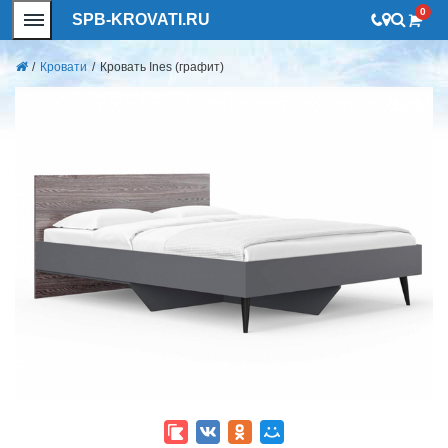
0
SPB-KROVATI.RU
/
Кровати
/
Кровать Ines (графит)