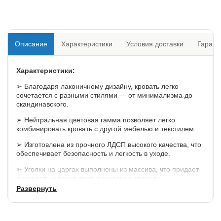
Описание
Характеристики
Условия доставки
Гарант
Характеристики:
➢ Благодаря лаконичному дизайну, кровать легко
сочетается с разными стилями — от минимализма до
скандинавского.
➢ Нейтральная цветовая гамма позволяет легко
комбинировать кровать с другой мебелью и текстилем.
➢ Изготовлена из прочного ЛДСП высокого качества, что
обеспечивает безопасность и легкость в уходе.
➢ Уголки на царгах выполнены из массива, что придает
прочность и показывает природную красоту.
Развернуть
Матрас утопает относительно царги на 60 мм.