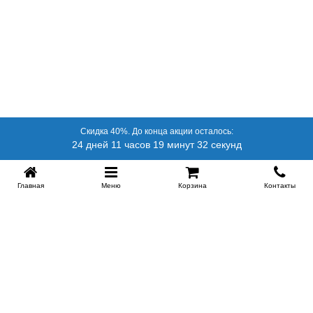
Скидка 40%. До конца акции осталось:
24 дней 11 часов 19 минут 32 секунд
Главная
Меню
Корзина
Контакты
SPB-KROVATI.RU
+7 (812) 415-88-72
СПБ
+7 (495) 308-38-91
МСК