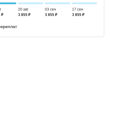
г
20 авг
03 сен
17 сен
 ₽
3 855 ₽
3 855 ₽
3 855 ₽
переплат