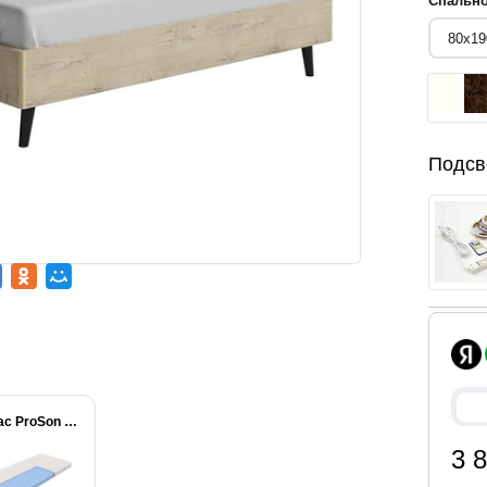
Спально
Подсв
Матрас ProSon First...
3 