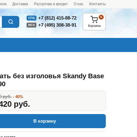
онок
Доставка
Рассрочка и кредит
О нас
Контакты
0
+7 (812) 415-88-72
СПБ
+7 (495) 308-38-91
МСК
Корзина
ать без изголовья Skandy Base
90
0 руб.
- 40%
420 руб.
В корзину