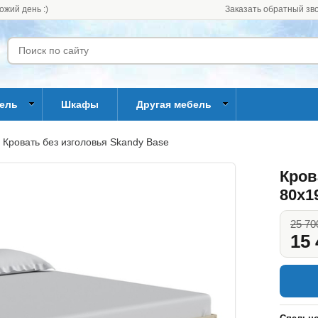
ожий день :)
Заказать обратный зв
бель
Шкафы
Другая мебель
Кровать без изголовья Skandy Base
Кров
80x1
25 70
15 