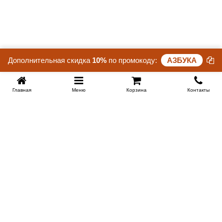
Дополнительная скидка
10%
по промокоду:
АЗБУКА
Главная
Меню
Корзина
Контакты
SPB-KROVATI.RU
+7 (812) 415-88-72
СПБ
+7 (495) 308-38-91
МСК
Работаем с 9:00 до 22:00 каждый Божий день :)
Заказать обратный звонок