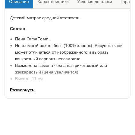
Описание
Характеристики
Условия доставки
Гарант
Детский матрас средней жесткости.
Состав:
Пена OrmaFoam.
Несъемный чехол: бязь (100% хлопок). Рисунок ткани
может отличаться от изображенного и выбрать
конкретный вариант невозможно.
Возможена замена чехла на трикотажный или
жаккардовый (цена увеличится).
Высота: 11 см.
Максимальная нагрузка на спальное место: 100 кг.
Развернуть
Гарантия: 1,5 года.
При покупке и эксплуатации с
чехлом: 5 лет.