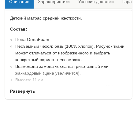
Описание
Характеристики
Условия доставки
Гарант
Детский матрас средней жесткости.
Состав:
Пена OrmaFoam.
Несъемный чехол: бязь (100% хлопок). Рисунок ткани
может отличаться от изображенного и выбрать
конкретный вариант невозможно.
Возможена замена чехла на трикотажный или
жаккардовый (цена увеличится).
Высота: 11 см.
Максимальная нагрузка на спальное место: 100 кг.
Развернуть
Гарантия: 1,5 года.
При покупке и эксплуатации с
чехлом: 5 лет.