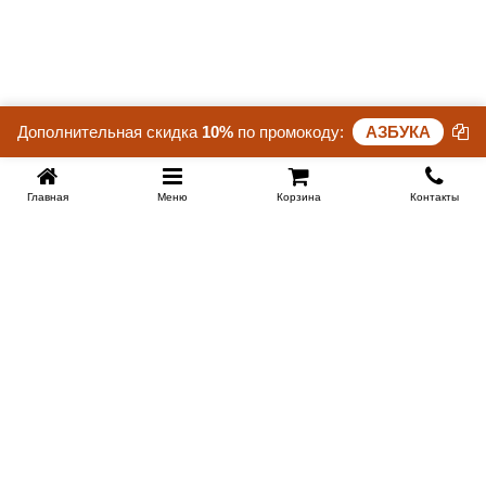
Дополнительная скидка
10%
по промокоду:
АЗБУКА
Главная
Меню
Корзина
Контакты
SPB-KROVATI.RU
+7 (812) 415-88-72
СПБ
+7 (495) 308-38-91
МСК
Работаем с 9:00 до 22:00 каждый Божий день :)
Заказать обратный звонок