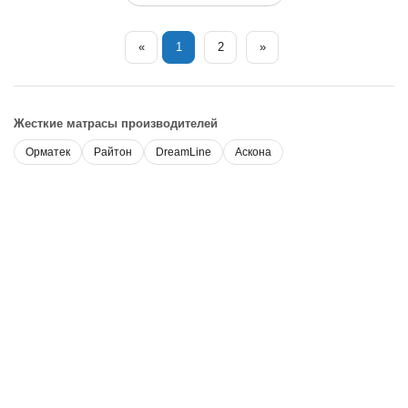
«
1
2
»
Жесткие матрасы производителей
Орматек
Райтон
DreamLine
Аскона