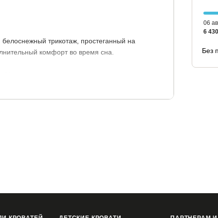
06 ав
6 430
белоснежный трикотаж, простеганный на
Без 
лнительный комфорт во время сна.
30 кг.
140 кг.
чника - 5 см.
ашивания - 1 см.
 способный выдерживать высокие нагрузки.
оночника и служит надежной основой.