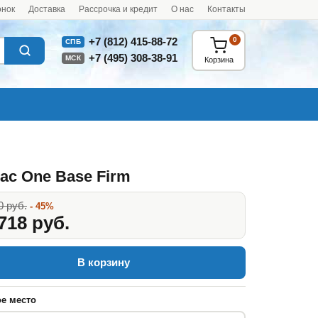
онок
Доставка
Рассрочка и кредит
О нас
Контакты
0
+7 (812) 415-88-72
СПБ
+7 (495) 308-38-91
МСК
Корзина
ас One Base Firm
0 руб.
- 45%
718 руб.
В корзину
е место