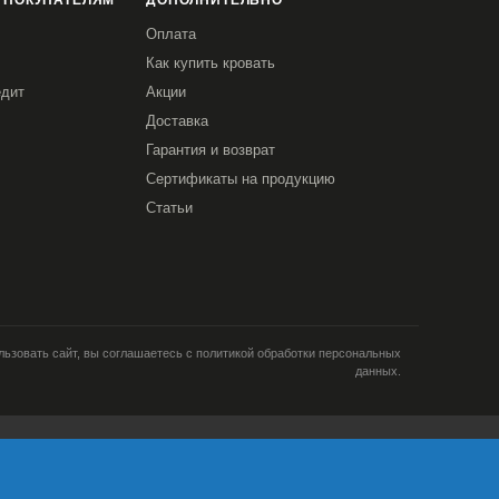
 ПОКУПАТЕЛЯМ
ДОПОЛНИТЕЛЬНО
Оплата
Как купить кровать
едит
Акции
Доставка
Гарантия и возврат
Сертификаты на продукцию
Статьи
ьзовать сайт, вы соглашаетесь с политикой обработки персональных
данных.
и; тип и версия ОС; тип и
кламе; язык ОС и
Я согласен
ретаргетинга и