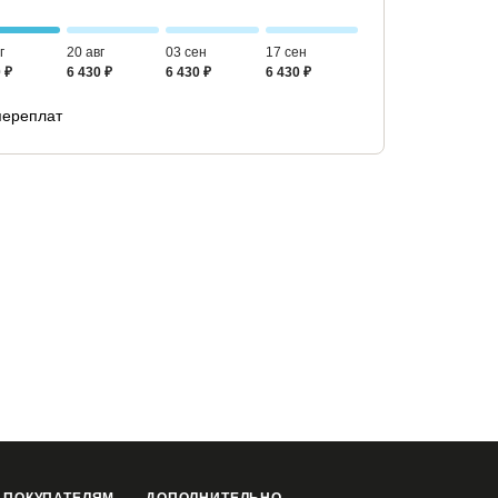
г
20 авг
03 сен
17 сен
 ₽
6 430 ₽
6 430 ₽
6 430 ₽
переплат