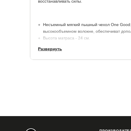
восстанавливать силы.
Несъемный мягкий пышный чехол One Good: 
высокообъемном волокне, обеспечиват допо
Высота матраса - 24 см.
Допустима разница в весе между спящими до 
Развернуть
Максимальный вес на одно спальное место - 
Поставляется в скрученном виде.
Угол трансформации: 90°.
Высота: 24 см.
Состав слоев:
Ratex-dence обеспечивает поддержку позвоно
SpanFiber предохраняет наполнители от изн
Strong Spring независимый пружинный блок,
Ratex Support обеспечивает поддержку позв
Особенности: