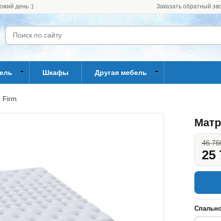
ожий день :)
Заказать обратный зв
бель
Шкафы
Другая мебель
 Firm
Матр
46 76
25 
Спально