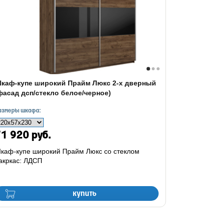
каф-купе широкий Прайм Люкс 2-х дверный
фасад дсп/стекло белое/черное)
азмеры шкафа:
1 920 руб.
каф-купе широкий Прайм Люкс со стеклом
акркас: ЛДСП
купить