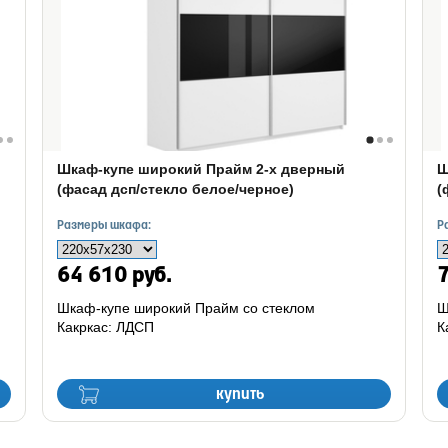
Шкаф-купе широкий Прайм 2-х дверный
Ш
(фасад дсп/стекло белое/черное)
(
Размеры шкафа:
Р
64 610 руб.
7
Шкаф-купе широкий Прайм со стеклом
Ш
Какркас: ЛДСП
К
купить