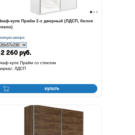
каф-купе Прайм 2-х дверный (ЛДСП, белое
текло)
азмеры шкафа:
2 260 руб.
каф-купе Прайм со стеклом
акркас: ЛДСП
купить