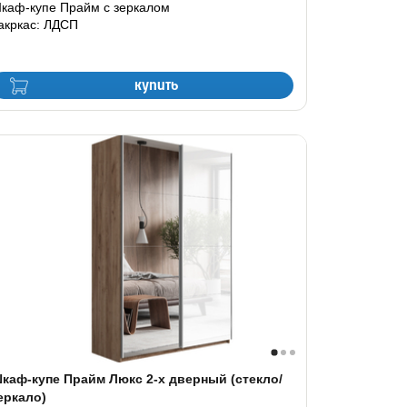
каф-купе Прайм с зеркалом
акркас: ЛДСП
купить
каф-купе Прайм Люкс 2-х дверный (стекло/
еркало)