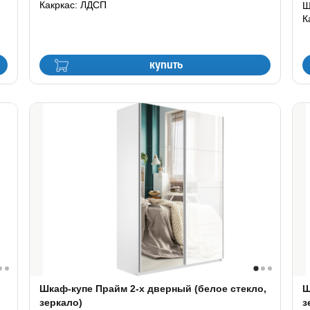
Какркас: ЛДСП
Ш
К
купить
Шкаф-купе Прайм 2-х дверный (белое стекло,
Ш
зеркало)
з