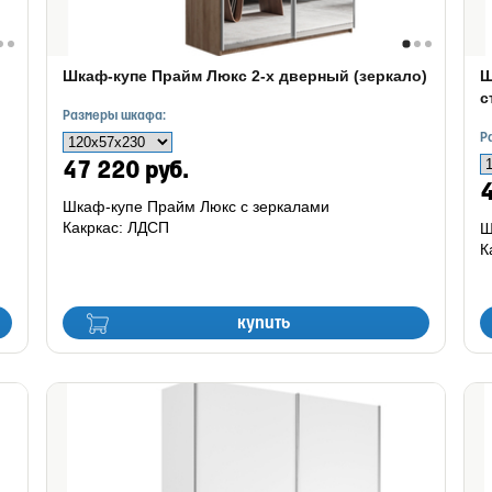
Шкаф-купе Прайм Люкс 2-х дверный (зеркало)
Ш
с
Размеры шкафа:
Р
47 220 руб.
4
Шкаф-купе Прайм Люкс с зеркалами
Какркас: ЛДСП
Ш
К
купить