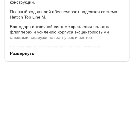
конструкции.
Плавный ход дверей обеспечивает надежная система
Hettich Top Line M.
Благодаря стяжечной системе крепления полок на
флипперах и усилению корпуса эксцентриковыми
стяжками, снаружи нет заглушек и винтов.
Каждая дверь поделена на 4 секции, которые
расставляются в произвольном порядке.
Развернуть
Параметры:
высота - 230 см,
ширина - 120 см, 140 см, 160 см.
глубина внешняя - 57 см., внутренняя (глубина полок) -
50 см.
Корпус:
ЛДСП