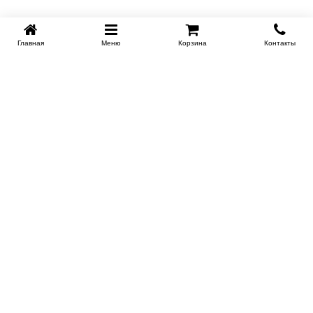
Главная
Меню
Корзина
Контакты
Купить в 1 клик
SPB-KROVATI.RU
+7 (812) 415-88-72
СПБ
+7 (495) 308-38-91
МСК
Работаем с 9:00 до 22:00 каждый Божий день :)
Заказать обратный звонок
ПРОИЗВОДИТЕЛИ КРОВАТЕЙ
Этажерка
Bennarti