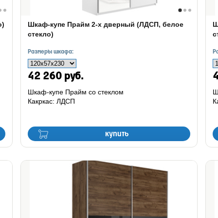
о)
Шкаф-купе Прайм 2-х дверный (ЛДСП, белое
Ш
стекло)
с
Размеры шкафа:
Р
42 260 руб.
4
Шкаф-купе Прайм со стеклом
Ш
Какркас: ЛДСП
К
купить