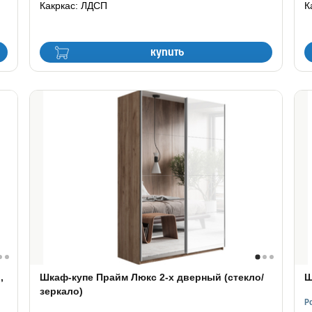
Какркас: ЛДСП
К
купить
,
Шкаф-купе Прайм Люкс 2-х дверный (стекло/
Ш
зеркало)
Р