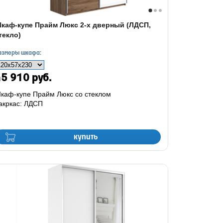
каф-купе Прайм Люкс 2-х дверный (ЛДСП,
текло)
азмеры шкафа:
5 910 руб.
каф-купе Прайм Люкс со стеклом
акркас: ЛДСП
купить