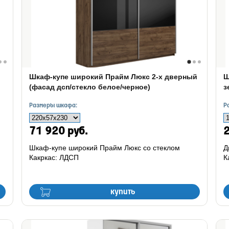
Шкаф-купе широкий Прайм Люкс 2-х дверный
Ш
(фасад дсп/стекло белое/черное)
з
Размеры шкафа:
Р
71 920 руб.
2
Шкаф-купе широкий Прайм Люкс со стеклом
Д
Какркас: ЛДСП
К
купить