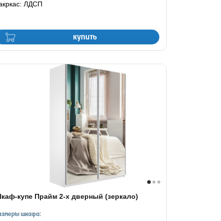
акркас: ЛДСП
купить
каф-купе Прайм 2-х дверный (зеркало)
азмеры шкафа: