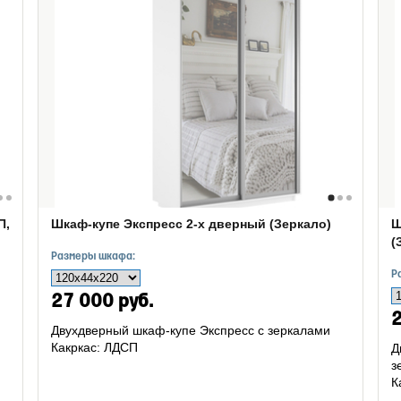
П,
Шкаф-купе Экспресс 2-х дверный (Зеркало)
Ш
(
Размеры шкафа:
Р
27 000 руб.
2
Двухдверный шкаф-купе Экспресс с зеркалами
Какркас: ЛДСП
Д
з
К