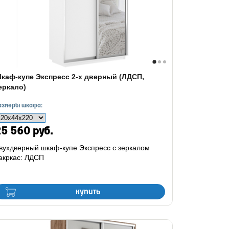
каф-купе Экспресс 2-х дверный (ЛДСП,
еркало)
азмеры шкафа:
5 560 руб.
вухдверный шкаф-купе Экспресс с зеркалом
акркас: ЛДСП
купить