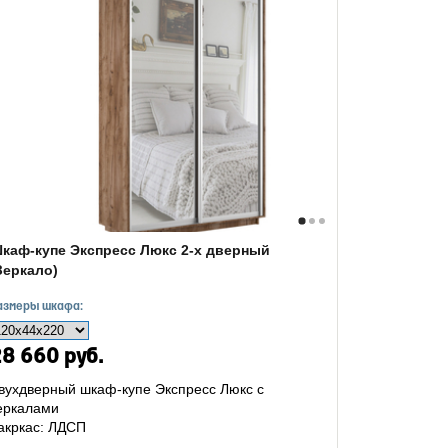
каф-купе Экспресс Люкс 2-х дверный
Зеркало)
азмеры шкафа:
8 660 руб.
вухдверный шкаф-купе Экспресс Люкс с
еркалами
акркас: ЛДСП