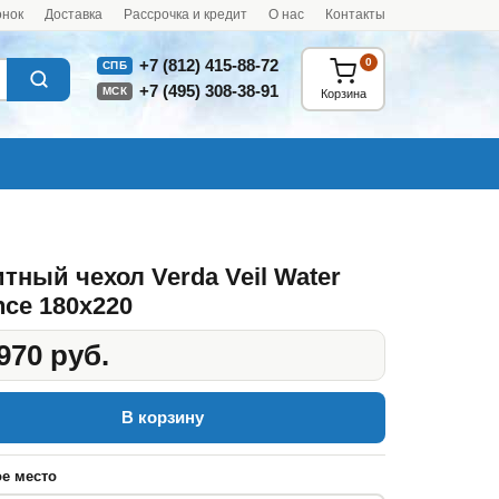
онок
Доставка
Рассрочка и кредит
О нас
Контакты
0
+7 (812) 415-88-72
СПБ
+7 (495) 308-38-91
МСК
Корзина
тный чехол Verda Veil Water
nce 180x220
970 руб.
В корзину
е место