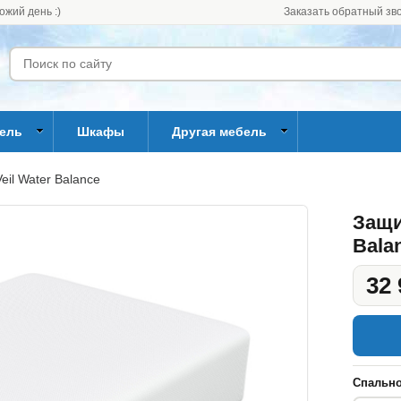
ожий день :)
Заказать обратный зв
бель
Шкафы
Другая мебель
il Water Balance
Защи
Bala
32 
Спально