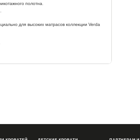
рикотажного полотна.
.
пециально для высоких матрасов коллекции Verda
.
80x210
180x220
200x200
200x210