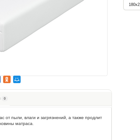
ы
0
с от пыли, влаги и загрязнений, а также продлит
оковины матраса.