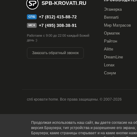
ПРОИЗВОДИТЕЛ
SPB-KROVATI.RU
200x220
Этажерка
+7 (812) 415-88-72
СПБ
Bennarti
+7 (495) 308-38-91
Мир Матрасов
МСК
Орматек
Работаем с 9:00 до 22:00 каждый Божий
день :)
Райтон
Alitte
Заказать обратный звонок
DreamLine
Lonax
Сонум
спб кровати home. Все права защищены. © 2007-2026
Продолжая использовать наш сайт, вы даете согласие на об
версия Браузера; тип устройства и разрешение его экрана; 
Браузера; какие страницы открывает и на какие кнопки наж