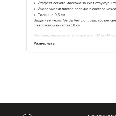
Эффект легкого массажа за счет структуры т
Экологически чистое волокно в составе чехла
Толщина 0,5 см.
Защитный чехол Verda Veil Light разработан с
с евротопом высотой 10 см.
Рекомендуемая высота матраса: от 32 до 44 см
Развернуть
Гарантия: 1 год.
Срок службы: 5 лет.
Купить в 1 клик
Все модификации:
160x200
160x210
160x220
180x200
1