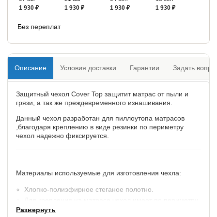
1 930 ₽
1 930 ₽
1 930 ₽
1 930 ₽
Без переплат
Описание
Условия доставки
Гарантии
Задать вопро
Защитный чехол Cover Top защитит матрас от пыли и
грязи, а так же преждевременного изнашивания.
Данный чехол разработан для пиллоутопа матрасов
,благодаря креплению в виде резинки по периметру
чехол надежно фиксируется.
Материалы используемые для изготовления чехла:
Хлопко-полиэфирное стеганое полотно.
Для крепления на матрасе чехол имеет по периметру.
Развернуть