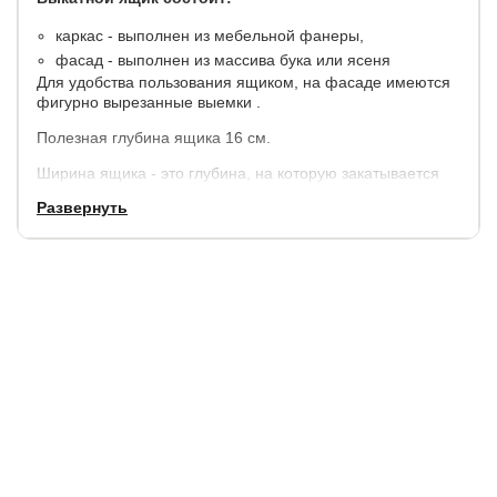
каркас - выполнен из мебельной фанеры,
фасад - выполнен из массива бука или ясеня
Для удобства пользования ящиком, на фасаде имеются
фигурно вырезанные выемки .
Полезная глубина ящика 16 см.
Ширина ящика - это глубина, на которую закатывается
ящик под кровать, от 70 до 150 см.
Развернуть
Длина 190, 195 и 200 см - это длина двух ящиков вместе
(кровати).
Ящики укомплектованы 4-мя колесиками, колесики
каучуковые.
Стоимость указана за 2 шт.
Доплата в массиве бука за цвет груша и бук 10%, в
массиве ясеня цвета беленый дуб и пинотекс 10%.
Доп. опция:
каркас ящика может быть выполнен из массива,
к кроватям, шириной до 140 см, можно изготовить