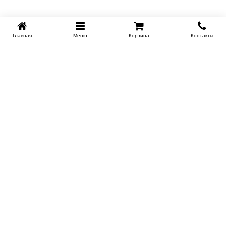
Главная
Меню
Корзина
Контакты
SPB-KROVATI.RU
+7 (812) 415-88-72
СПБ
+7 (495) 308-38-91
МСК
Работаем с 9:00 до 22:00 каждый Божий день :)
Заказать обратный звонок
ПРОИЗВОДИТЕЛИ КРОВАТЕЙ
Этажерка
Bennarti