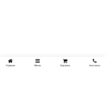
Главная
Меню
Корзина
Контакты
SPB-KROVATI.RU
+7 (812) 415-88-72
СПБ