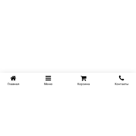
Главная
Меню
Корзина
Контакты
SPB-KROVATI.RU
+7 (812) 415-88-72
СПБ