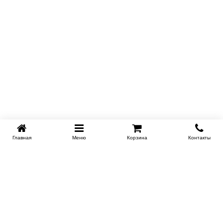
Главная
Меню
Корзина
Контакты
SPB-KROVATI.RU
+7 (812) 415-88-72
СПБ