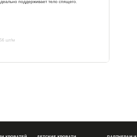
м идеально поддерживает тело спящего.
56 шт/м
еганный на ППУ.
 чехлом гарантия на матрас - 25 лет)