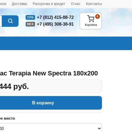
онок
Доставка
Рассрочка и кредит
О нас
Контакты
0
+7 (812) 415-88-72
СПБ
+7 (495) 308-38-91
МСК
Корзина
ас Terapia New Spectra 180x200
444 руб.
В корзину
е место