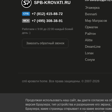
ПРОИЗВОДИТЕЛ
SPB-KROVATI.RU
Этажерка
+7 (812) 415-88-72
СПБ
Bennarti
+7 (495) 308-38-91
Мир Матрасов
МСК
Орматек
Работаем с 9:00 до 22:00 каждый Божий
день :)
Райтон
Alitte
Заказать обратный звонок
DreamLine
Lonax
Сонум
спб кровати home. Все права защищены. © 2007-2026
Продолжая использовать наш сайт, вы даете согласие на об
Купить в 1 клик
версия Браузера; тип устройства и разрешение его экрана; 
Браузера; какие страницы открывает и на какие кнопки наж