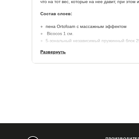
что на тот вес, которые на нее давит, при это
Состав слоев:
пена Ortofoam с массажным эффектом
Bicocos 1 см.
5-зональный независимый пружинный блок 2
Bicocos1 см.
Развернуть
пена Ortofoam с массажным эффектом
несъемный чехол: объемный жаккард, прост
высота матраса: 22 см.
макс.вес на 1 спальное место: 140 кг.
Гарантия
18 месяцев ( при покупке с защитным