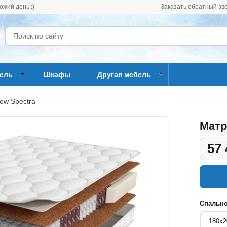
ожий день :)
Заказать обратный зв
бель
Шкафы
Другая мебель
ew Spectra
Матр
57 
Спально